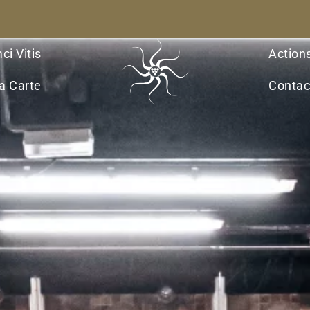
ci Vitis
Action
a Carte
Contac